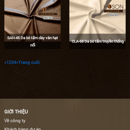
SAN-45 Da bò tấm dày vân hạt
CLA-68 Da bò tấm truyền thống
nổi
<
1
2
3
4
>
Trang cuối
GIỚI THIỆU
Về công ty
Khách hàng dự án