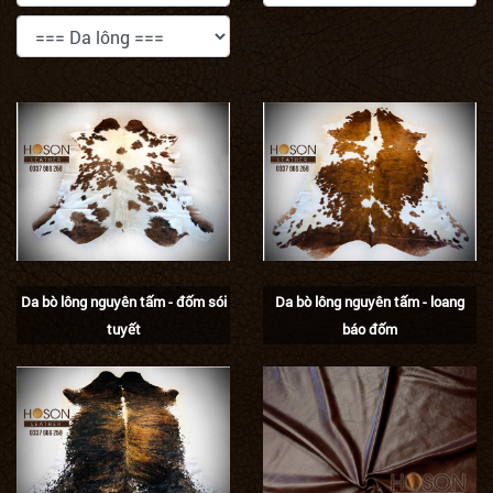
Da bò lông nguyên tấm - đốm sói
Da bò lông nguyên tấm - loang
tuyết
báo đốm