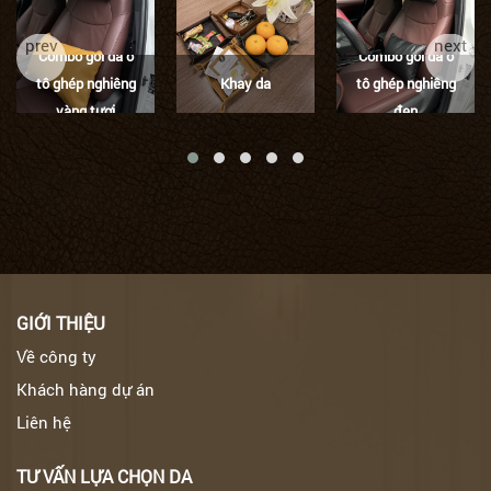
prev
next
Combo gối da ô
Combo gối da ô
tô ghép nghiêng
Khay da
tô ghép nghiêng
vàng tươi
đen
GIỚI THIỆU
Về công ty
Khách hàng dự án
Liên hệ
TƯ VẤN LỰA CHỌN DA