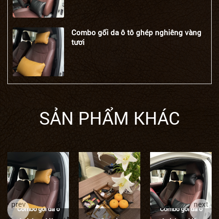
Combo gối da ô tô ghép nghiêng vàng
tươi
SẢN PHẨM KHÁC
prev
next
Combo gối da ô
Combo gối da ô