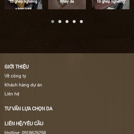
tô ghép nghiêng
Khay da
tô ghép nghiêng
vàng tươi
đen
GIỚI THIỆU
Về công ty
Khách hàng dự án
Liên hệ
TƯ VẤN LỰA CHỌN DA
LIÊN HỆ/YÊU CẦU
Hotline: 0918676258