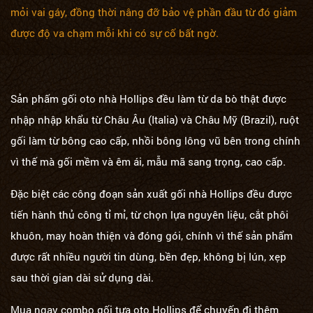
mỏi vai gáy, đồng thời nâng đỡ bảo vệ phần đầu từ đó giảm
được độ va chạm mỗi khi có sự cố bất ngờ.
Sản phấm gối oto nhà Hollips đều làm từ da bò thật được
nhập nhập khẩu từ Châu Âu (Italia) và Châu Mỹ (Brazil), ruột
gối làm từ bông cao cấp, nhồi bông lông vũ bên trong chính
vì thế mà gối mềm và êm ái, mẫu mã sang trọng, cao cấp.
Đặc biệt các công đoạn sản xuất gối nhà Hollips đều được
tiến hành thủ công tỉ mỉ, từ chọn lựa nguyên liệu, cắt phôi
khuôn, may hoàn thiện và đóng gói, chính vì thế sản phẩm
được rất nhiều người tin dùng, bền đẹp, không bị lún, xẹp
sau thời gian dài sử dụng dài.
Mua ngay combo gối tựa oto Hollips để chuyến đi thêm