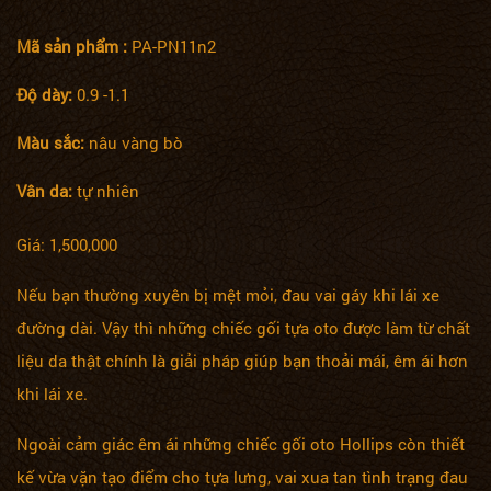
Mã sản phẩm :
PA-PN11n2
Độ dày:
0.9 -1.1
Màu sắc:
nâu vàng bò
Vân da:
tự nhiên
Giá: 1,500,000
Nếu bạn thường xuyên bị mệt mỏi, đau vai gáy khi lái xe
đường dài. Vậy thì những chiếc gối tựa oto được làm từ chất
liệu da thật chính là giải pháp giúp bạn thoải mái, êm ái hơn
khi lái xe.
Ngoài cảm giác êm ái những chiếc gối oto Hollips còn thiết
kế vừa vặn tạo điểm cho tựa lưng, vai xua tan tình trạng đau