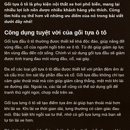
Gối tựa ô tô là phụ kiện nội thất xe hơi phổ biến, mang lại
nhiều lợi ích nên được nhiều khách hàng yêu thích. Cùng
tìm hiểu cụ thể hơn về những ưu điểm của nó trong bài viết
dưới đây nhé!
Công dụng tuyệt vời của gối tựa ô tô
Gối tựa đầu ô tô thường được thiết kế khá độc đáo, giúp nâng đỡ
vùng đầu, cổ của người ngồi trên xe ô tô. Từ đó giúp giảm áp lực
lên vùng đầu đến cột sống. Chính vì sử dụng gối tựa đầu sẽ giảm
được tình trạng đau mỏi vùng đầu, cổ, vai gáy.
Đa số các loại gối tựa ô tô đều được thiết kế với phần đệm êm ái
và cấu trúc ôm sát lấy phần đầu và cổ. Gối tựa đầu không chỉ tạo
cảm giác thoải mái mà còn giúp giảm căng thẳng, mệt mỏi khi lái
xe đường dài. Ngoài ra, các tài xế cũng có thể sử dụng gối để
tranh thủ nghỉ ngơi, chợp mắt trên xe.
Gối tựa lưng ô tô sẽ tạo điểm tựa êm ái giúp bạn thoải mái hơn
khi lái xe. Khi lái xe thời gian dài, lưng thường có cảm giác đau
mỏi. Đặc biệt khi ngồi sai tư thế, nhớ có gối tựa lưng mà bạn sẽ
tự tin lái xe hơn.