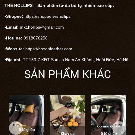
THE HOLLIPS – Sản phẩm từ da bò tự nhiên cao cấp.
▪️Shopee:
https://shopee.vn/hollips
▪️Email:
mkt.hollips@gmail.com
▪️Hotline:
0918676258
▪️Website:
https://hosonleather.com
▪️Địa chỉ:
TT.153-7 KĐT Sudico Nam An Khánh, Hoài Đức, Hà Nội.
SẢN PHẨM KHÁC
Combo gối da
prev
next
Combo gối da
ô tô ghép
Khay da
ô tô ghép