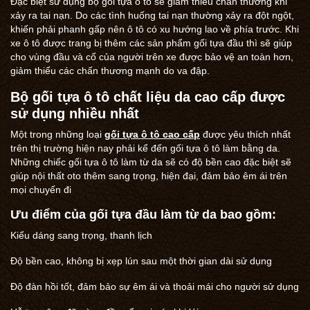
Đặc biệt sử dụng bộ gối tựa ô tô sẽ giảm thiểu chấn thương khi
xảy ra tai nạn. Do các tình huống tai nạn thường xảy ra đột ngột,
khiến phải phanh gấp nên ô tô có xu hướng lao về phía trước. Khi
xe ô tô được trang bị thêm các sản phẩm gối tựa đầu thì sẽ giúp
cho vùng đầu và cổ của người trên xe được bảo vệ an toàn hơn,
giảm thiểu các chấn thương mạnh do va đập.
Bộ gối tựa ô tô chất liệu da cao cấp được
sử dụng nhiều nhất
Một trong những loại
gối tựa ô tô cao cấp
được yêu thích nhất
trên thị trường hiện nay phải kể đến gối tựa ô tô làm bằng da.
Những chiếc gối tựa ô tô làm từ da sẽ có độ bền cao đặc biệt sẽ
giúp nội thất oto thêm sang trọng, hiện đại, đảm bảo êm ái trên
mọi chuyến đi
Ưu điểm của gối tựa đầu làm từ da bao gồm:
Kiểu dáng sang trọng, thanh lịch
Độ bền cao, không bị xẹp lún sau một thời gian dài sử dụng
Độ đàn hồi tốt, đảm bảo sự êm ái và thoải mái cho người sử dụng