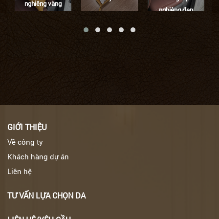
nghiêng vàng
nghiêng đen
tươi
GIỚI THIỆU
Về công ty
Khách hàng dự án
Liên hệ
TƯ VẤN LỰA CHỌN DA