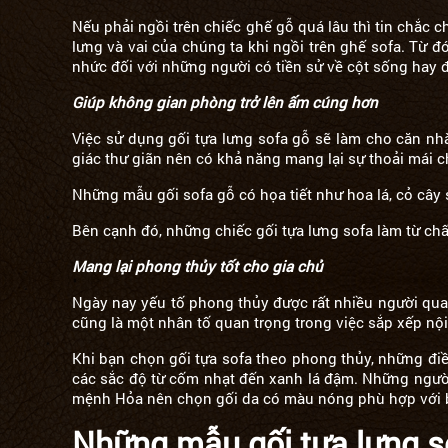
Nếu phải ngồi trên chiếc ghế gỗ quá lâu thì tin chắc 
lưng và vai của chúng ta khi ngồi trên ghế sofa. Từ 
nhức đối với những người có tiền sử về cột sống hay 
Giúp không gian phòng trở lên ấm cúng hơn
Việc sử dụng gối tựa lưng sofa gỗ sẽ làm cho căn nh
giác thư giãn nên có khả năng mang lại sự thoải mái 
Những mẫu gối sofa gỗ có họa tiết như hoa lá, cỏ cây 
Bên cạnh đó, những chiếc gối tựa lưng sofa làm từ chấ
Mang lại phong thủy tốt cho gia chủ
Ngày nay yếu tố phong thủy được rất nhiều người quan
cũng là một nhân tố quan trọng trong việc sắp xếp n
Khi bạn chọn gối tựa sofa theo phong thủy, những đi
các sắc độ từ cốm nhạt đến xanh lá đậm. Những ngư
mệnh Hỏa nên chọn gối da có màu nóng phù hợp với bả
Những mẫu gối tựa lưng s