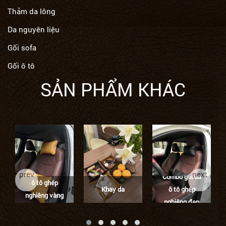
Thảm da lông
Da nguyên liệu
Gối sofa
Gối ô tô
SẢN PHẨM KHÁC
Combo gối da
prev
next
Combo gối da
ô tô ghép
Khay da
ô tô ghép
nghiêng vàng
nghiêng đen
tươi