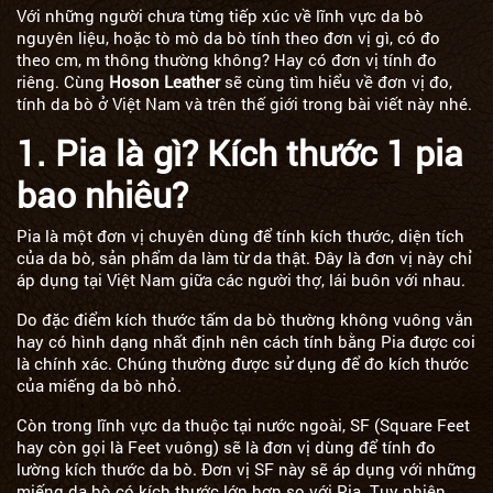
Với những người chưa từng tiếp xúc về lĩnh vực da bò
nguyên liệu, hoặc tò mò da bò tính theo đơn vị gì, có đo
theo cm, m thông thường không? Hay có đơn vị tính đo
riêng. Cùng
Hoson Leather
sẽ cùng tìm hiểu về đơn vị đo,
tính da bò ở Việt Nam và trên thế giới trong bài viết này nhé.
1. Pia là gì? Kích thước 1 pia
bao nhiêu?
Pia là một đơn vị chuyên dùng để tính kích thước, diện tích
của da bò, sản phẩm da làm từ da thật. Đây là đơn vị này chỉ
áp dụng tại Việt Nam giữa các người thợ, lái buôn với nhau.
Do đặc điểm kích thước tấm da bò thường không vuông vắn
hay có hình dạng nhất định nên cách tính bằng Pia được coi
là chính xác. Chúng thường được sử dụng để đo kích thước
của miếng da bò nhỏ.
Còn trong lĩnh vực da thuộc tại nước ngoài, SF (Square Feet
hay còn gọi là Feet vuông) sẽ là đơn vị dùng để tính đo
lường kích thước da bò. Đơn vị SF này sẽ áp dụng với những
miếng da bò có kích thước lớn hơn so với Pia. Tuy nhiên,