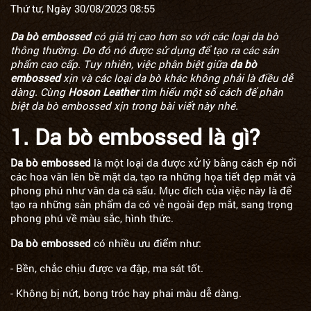
Thứ tư, Ngày 30/08/2023 08:55
Da bò embossed
có giá trị cao hơn so với các loại da bò
thông thường. Do đó nó được sử dụng để tạo ra các sản
phẩm cao cấp. Tuy nhiên, việc phân biệt giữa
da bò
embossed
xịn và các loại da bò khác không phải là điều dễ
dàng. Cùng
Hoson Leather
tìm hiểu một số cách để phân
biệt da bò embossed xịn trong bài viết này nhé.
1. Da bò embossed là gì?
Da bò embossed
là một loại da được xử lý bằng cách ép nổi
các hoa văn lên bề mặt da, tạo ra những họa tiết đẹp mắt và
phong phú như vân da cá sấu. Mục đích của việc này là để
tạo ra những sản phẩm da có vẻ ngoài đẹp mắt, sang trọng
phong phú về màu sắc, hình thức.
Da bò embossed
có nhiều ưu điểm như:
- Bền, chắc chịu được va đập, ma sát tốt.
- Không bị nứt, bong tróc hay phai màu dễ dàng.