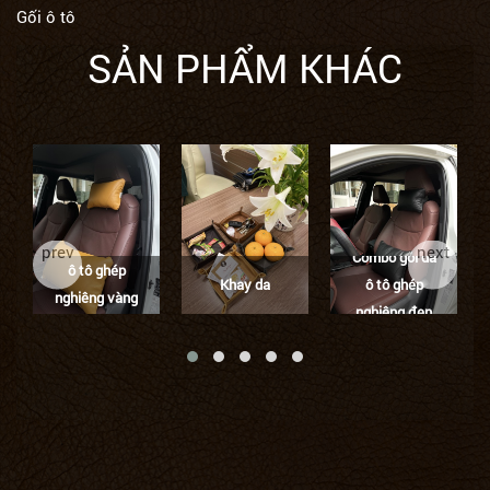
Gối ô tô
SẢN PHẨM KHÁC
Combo gối da
prev
next
Combo gối da
ô tô ghép
Khay da
ô tô ghép
nghiêng vàng
nghiêng đen
tươi