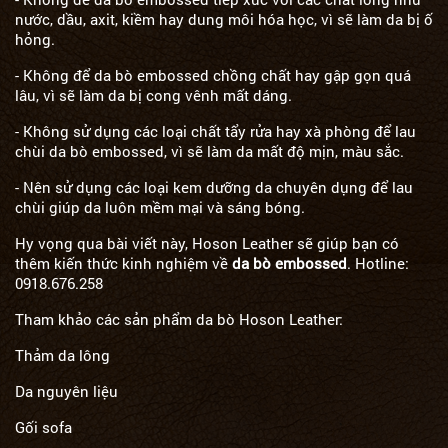
nước, dầu, axit, kiềm hay dung môi hóa học, vì sẽ làm da bị ố
hỏng.
- Không để da bò embossed chồng chất hay gập gọn quá
lâu, vì sẽ làm da bị cong vênh mất dáng.
- Không sử dụng các loại chất tẩy rửa hay xà phòng để lau
chùi da bò embossed, vì sẽ làm da mất độ mịn, màu sắc.
- Nên sử dụng các loại kem dưỡng da chuyên dụng để lau
chùi giúp da luôn mềm mại và sáng bóng.
Hy vọng qua bài viết này,
Hoson Leather
sẽ giúp bạn có
thêm kiến thức kinh nghiệm về
da bò embossed
. Hotline:
0918.676.258
Tham khảo các sản phẩm da bò
Hoson Leather
:
Thảm da lông
Da nguyên liệu
Gối sofa