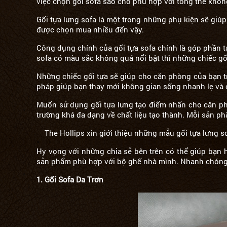
việc chọn gối sofa sao cho phù hợp với tổng thể không
Gối tựa lưng sofa là một trong những phụ kiện sẽ giú
được chọn mua nhiều đến vậy.
Công dụng chính của gối tựa sofa chính là góp phần
sofa có màu sắc không quá nổi bật thì những chiếc gố
Những chiếc gối tựa sẽ giúp cho căn phòng của bạn t
pháp giúp bạn thay mới không gian sống nhanh lẹ và 
Muốn sử dụng gối tựa lưng tạo điểm nhấn cho căn phò
trường khá đa dạng về chất liệu tạo thành. Mỗi sản p
The Hollips xin giới thiệu những mẫu gối tựa lưng
Hy vọng với những chia sẻ bên trên có thể giúp bạn
sản phẩm phù hợp với bộ ghế nhà mình. Nhanh chóng 
1.
Gối Sofa Da Trơn