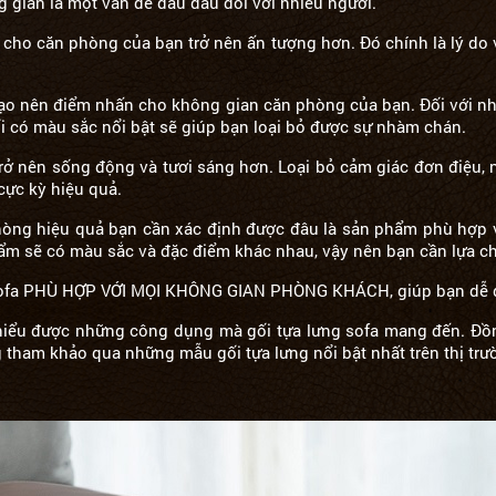
 gian là một vấn đề đau đầu đối với nhiều người.
p cho căn phòng của bạn trở nên ấn tượng hơn. Đó chính là lý 
 tạo nên điểm nhấn cho không gian căn phòng của bạn. Đối với 
i có màu sắc nổi bật sẽ giúp bạn loại bỏ được sự nhàm chán.
rở nên sống động và tươi sáng hơn. Loại bỏ cảm giác đơn điệu,
cực kỳ hiệu quả.
ng hiệu quả bạn cần xác định được đâu là sản phẩm phù hợp với 
hẩm sẽ có màu sắc và đặc điểm khác nhau, vậy nên bạn cần lựa ch
 sofa PHÙ HỢP VỚI MỌI KHÔNG GIAN PHÒNG KHÁCH, giúp bạn dễ d
 hiểu được những công dụng mà gối tựa lưng sofa mang đến. Đồ
tham khảo qua những mẫu gối tựa lưng nổi bật nhất trên thị tr