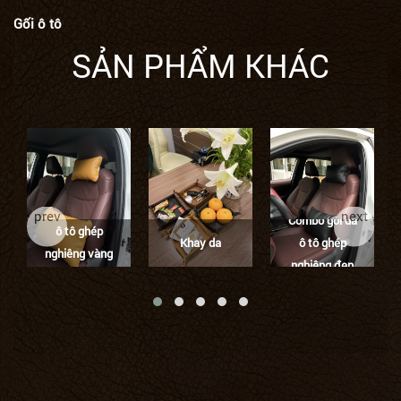
Gối ô tô
SẢN PHẨM KHÁC
Combo gối da
prev
next
Combo gối da
ô tô ghép
Khay da
ô tô ghép
nghiêng vàng
nghiêng đen
tươi