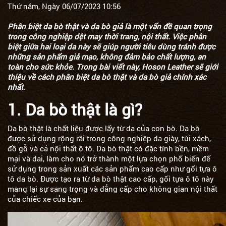
Thứ năm, Ngày 06/07/2023 10:56
Phân biệt da bò thật và da bò giả là một vấn đề quan trọng
trong công nghiệp dệt may thời trang, nội thất. Việc phân
biệt giữa hai loại da này sẽ giúp người tiêu dùng tránh được
những sản phẩm giả mạo, không đảm bảo chất lượng, an
toàn cho sức khỏe. Trong bài viết này, Hoson Leather sẽ giới
thiệu về cách phân biệt da bò thật và da bò giả chính xác
nhất.
1. Da bò thật là gì?
Da bò thật là chất liệu được lấy từ da của con bò. Da bò
được sử dụng rộng rãi trong công nghiệp da giày, túi xách,
đồ gỗ và cả nội thất ô tô. Da bò thật có đặc tính bền, mềm
mại và dai, làm cho nó trở thành một lựa chọn phổ biến để
sử dụng trong sản xuất các sản phẩm cao cấp như gối tựa ô
tô da bò. Được tạo ra từ da bò thật cao cấp, gối tựa ô tô này
mang lại sự sang trọng và đẳng cấp cho không gian nội thất
của chiếc xe của bạn.