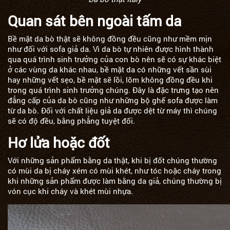
Quan sát bên ngoài tấm da
Bề mặt da bò thật sẽ không đồng đều cũng như mềm mịn
như đối với sofa giả da. Vì da bò tự nhiên được hình thành
qua quá trình sinh trưởng của con bò nên sẽ có sự khác biệt
ở các vùng da khác nhau, bề mặt da có những vết sần sùi
hay những vết sẹo, bề mặt sẽ lồi, lõm không đồng đều khi
trong quá trình sinh trưởng chúng. Đây là đặc trưng tạo nên
đẳng cấp của da bò cũng như những bộ ghế sofa được làm
từ da bò. Đối với chất liệu giả da được dệt từ máy thì chúng
sẽ có độ đều, bằng phẳng tuyệt đối.
Hơ lửa hoặc đốt
Với những sản phẩm bằng da thật, khi bị đốt chúng thường
có mùi da bị cháy xém có mùi khét, như tóc hoặc cháy trong
khi những sản phẩm được làm bằng da giả, chúng thường bị
vón cục khi cháy và khét mùi nhựa.