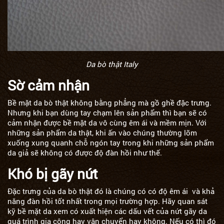
Da bò thật Italy
Sờ cảm nhận
Bề mặt da bò thật không bằng phẳng mà gồ ghề đặc trưng.
Nhưng khi bạn dùng tay chạm lên sản phẩm thì bạn sẽ có
cảm nhận được bề mặt da vô cùng êm ái và mềm mịn. Với
những sản phẩm da thật, khi ấn vào chúng thường lõm
xuống xung quanh chỗ ngón tay trong khi những sản phẩm
da giả sẽ không có được độ đàn hồi như thế.
Khó bị gãy nứt
Đặc trưng của da bò thật đó là chúng có có độ êm ái và khả
năng đàn hồi tốt nhất trong mọi trường hợp. Hãy quan sát
kỹ bề mặt da xem có xuất hiện các dấu vết của nứt gãy da
quá trình gia công hay vận chuyển hay không. Nếu có thì đó