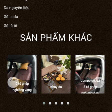
Da nguyên liệu
Gối sofa
Gối ô tô
SẢN PHẨM KHÁC
Combo gối da
prev
next
Combo gối da
ô tô ghép
Khay da
ô tô ghép
nghiêng vàng
nghiêng đen
tươi