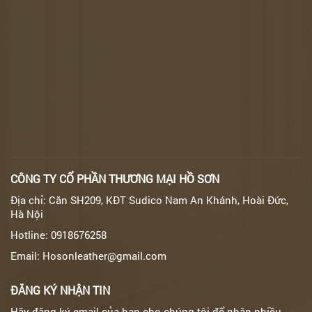
CÔNG TY CỔ PHẦN THƯƠNG MẠI HỒ SƠN
Địa chỉ: Căn SH209, KĐT Sudico Nam An Khánh, Hoài Đức,
Hà Nội
Hotline: 0918676258
Email: Hosonleather@gmail.com
ĐĂNG KÝ NHẬN TIN
Hãy đăng ký email của bạn cho chúng tôi để nhận nhiều