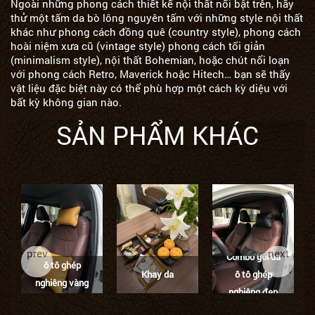
Ngoài những phong cách thiết kế nội thất nổi bật trên, hãy
thử một tấm da bò lông nguyên tấm với những style nội thất
khác như phong cách đồng quê (country style), phong cách
hoài niệm xưa cũ (vintage style) phong cách tối giản
(minimalism style), nội thất Bohemian, hoặc chút nổi loạn
với phong cách Retro, Maverick hoặc Hitech… bạn sẽ thấy
vật liệu đặc biệt này có thể phù hợp một cách kỳ diệu với
bất kỳ không gian nào.
SẢN PHẨM KHÁC
Combo gối da
prev
next
Combo gối da
ô tô ghép
Khay da
ô tô ghép
nghiêng vàng
nghiêng đen
tươi