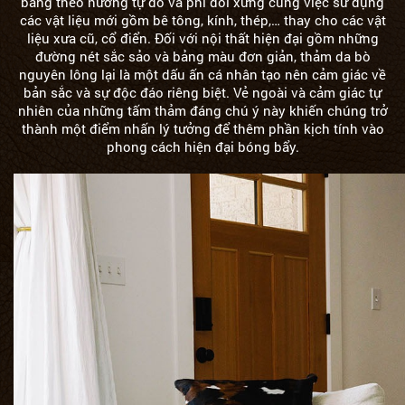
bằng theo hướng tự do và phi đối xứng cùng việc sử dụng
các vật liệu mới gồm bê tông, kính, thép,… thay cho các vật
liệu xưa cũ, cổ điển. Đối với nội thất hiện đại gồm những
đường nét sắc sảo và bảng màu đơn giản, thảm da bò
nguyên lông lại là một dấu ấn cá nhân tạo nên cảm giác về
bản sắc và sự độc đáo riêng biệt. Vẻ ngoài và cảm giác tự
nhiên của những tấm thảm đáng chú ý này khiến chúng trở
thành một điểm nhấn lý tưởng để thêm phần kịch tính vào
phong cách hiện đại bóng bẩy.