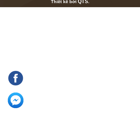
QTS
Thiết kế bởi
.