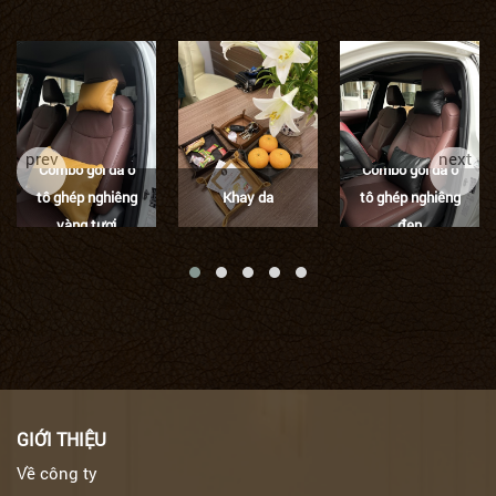
prev
next
Combo gối da ô
Combo gối da ô
tô ghép nghiêng
Khay da
tô ghép nghiêng
vàng tươi
đen
GIỚI THIỆU
Về công ty