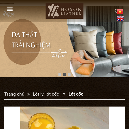
------------
Trang chủ
Lót ly, lót cốc
Lót cốc