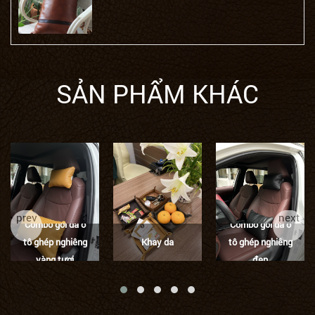
SẢN PHẨM KHÁC
prev
next
Combo gối da ô
Combo gối da ô
tô ghép nghiêng
Khay da
tô ghép nghiêng
vàng tươi
đen