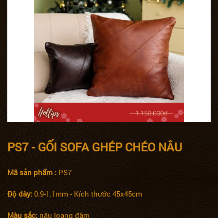
PS7 - GỐI SOFA GHÉP CHÉO NÂU
Mã sản phẩm :
PS7
Độ dày:
0.9-1.1mm - Kích thước 45x45cm
Màu sắc:
nâu loang đậm