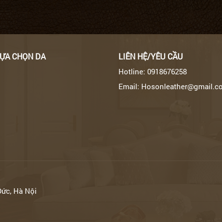
LỰA CHỌN DA
LIÊN HỆ/YÊU CẦU
Hotline: 0918676258
Email: Hosonleather@gmail.c
Đức, Hà Nội