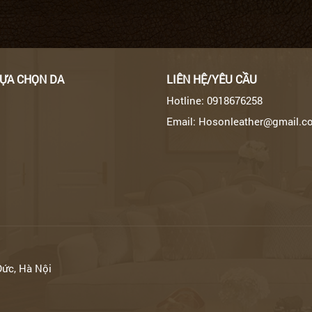
LỰA CHỌN DA
LIÊN HỆ/YÊU CẦU
Hotline: 0918676258
Email: Hosonleather@gmail.c
Đức, Hà Nội