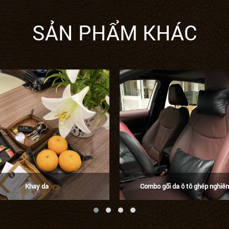
SẢN PHẨM KHÁC
Khay da
Combo gối da ô tô ghép nghiê