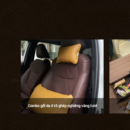
prev
Combo gối da ô tô ghép nghiêng vàng tươi