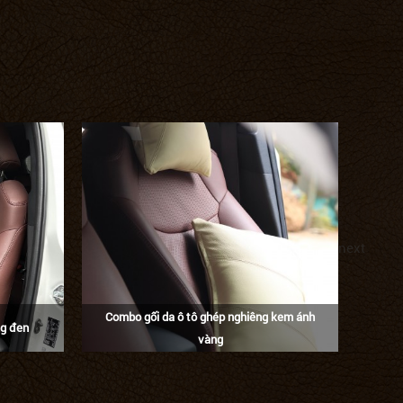
next
Combo gối da ô tô ghép nghiêng kem ánh
ng đen
Com
vàng