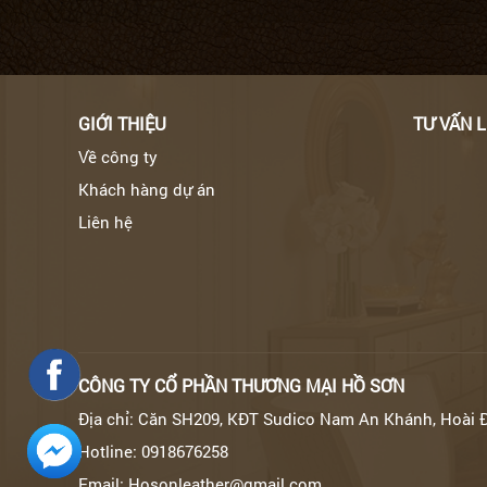
GIỚI THIỆU
TƯ VẤN 
Về công ty
Khách hàng dự án
Liên hệ
CÔNG TY CỔ PHẦN THƯƠNG MẠI HỒ SƠN
Địa chỉ: Căn SH209, KĐT Sudico Nam An Khánh, Hoài 
Hotline: 0918676258
Email: Hosonleather@gmail.com