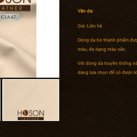
Vân da:
Giá: Liên hệ
Dòng da bò thành phẩm được
màu, đa dạng màu sắc.
Với dòng da truyền thống nà
dàng lựa chọn để có được k